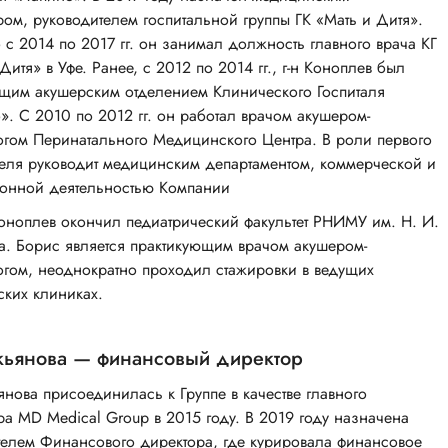
ром, руководителем госпитальной группы ГК «Мать и Дитя».
 с 2014 по 2017 гг. он занимал должность главного врача КГ
Дитя» в Уфе. Ранее, с 2012 по 2014 гг., г-н Коноплев был
щим акушерским отделением Клинического Госпиталя
». С 2010 по 2012 гг. он работал врачом акушером-
огом Перинатального Медицинского Центра. В роли первого
теля руководит медицинским департаментом, коммерческой и
онной деятельностью Компании
оноплев окончил педиатрический факультет РНИМУ им. Н. И.
а. Борис является практикующим врачом акушером-
огом, неоднократно проходил стажировки в ведущих
ских клиниках.
кьянова — финансовый директор
нова присоединилась к Группе в качестве главного
ра MD Medical Group в 2015 году. В 2019 году назначена
телем Финансового директора, где курировала финансовое