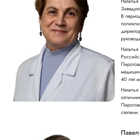
Наталья 
Заведую
В перио
поликли
директо
руковод
Наталья 
Российс
Пирогов
медицин
40 лет 
Наталья
отлични
Пирогов
степени.
Павел