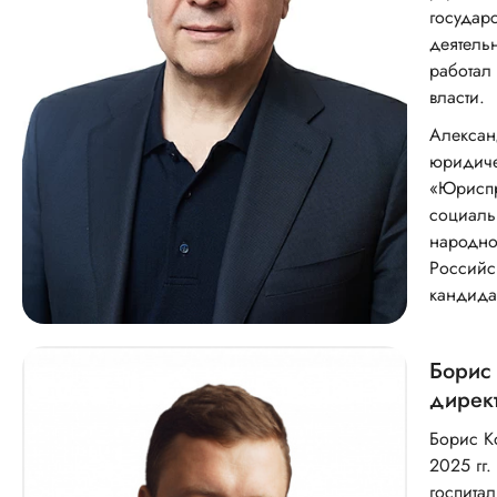
государ
деятель
работал
власти.
Алексан
юридиче
«Юриспр
социаль
народно
Российс
кандидат
Борис
дирек
Борис К
2025 гг
госпита