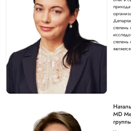
прихода
организ
Департа
степень
исследо
степень
являетс
Наталь
MD Med
групп