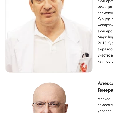
акушерст
медицинс
ассистен
Курцер 
департа
акушерс
Марк Ку
2013 Ку
здравоо
участвов
как пос
Алекс
Генер
Алексан
заместит
управле