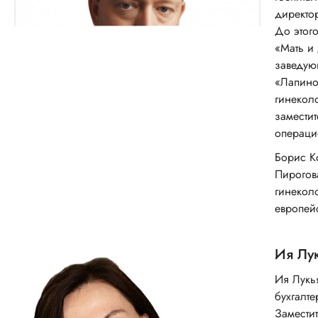
директо
До этого
«Мать и 
заведую
«Лапино
гинекол
замести
операци
Борис К
Пирогов
гинекол
европей
Ия Лу
Ия Лукья
бухгалте
Замести