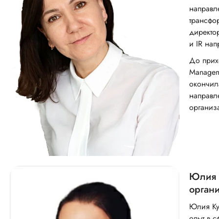
направл
трансфо
директор
и IR на
До прих
Managem
окончил
направл
организ
Юлия К
органи
Юлия Кут
опыт в с