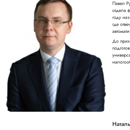
Павел Р
отдела ф
году на
где отве
автомати
До прихо
подгото
универс
налогоо
Натал