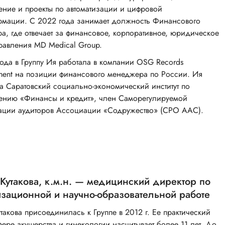
ение и проекты по автоматизации и цифровой
рмации. С 2022 года занимает должность Финансового
а, где отвечает за финансовое, корпоративное, юридическое
правления MD Medical Group.
ода в Группу Ия работала в компании OSG Records
ent на позиции финансового менеджера по России. Ия
а Саратовский социально-экономический институт по
ению «Финансы и кредит», член Саморегулируемой
ации аудиторов Ассоциации «Содружество» (СРО ААС).
утакова, к.м.н. — медицинский директор по
зационной и научно-образовательной работе
акова присоединилась к Группе в 2012 г. Ее практический
фере акушерства и гинекологии насчитывает более 11 лет. До