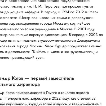
ва и гинекологии 2-го Московского государственного
кого института им. Н. И. Пирогова, где прошел путь от
та до доцента кафедры. В период с 1994 по 2012 гг. Марк
возглавлял «Центр планирования семьи и репродукции
мента здравоохранения города Москвы», крупнейшее
ко-гинекологическое учреждение в Москве. В 2001 году
рцер защитил докторскую диссертацию. В период с 2003 по
рцер являлся главным акушером-гинекологом Департамента
хранения города Москвы. Марк Курцер продолжает активно
ать в деятельности ГК «Мать и дитя» и как руководитель, и
тоянно практикующий врач.
андр Котов — первый заместитель
ального директора
др Котов присоединился к Группе в качестве первого
еля Генерального директора в 2022 году, где отвечает за
ние персоналом, юридические вопросы и взаимодействие с