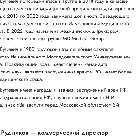
Буткевич присоединилась к Группе в 2018 году в качестве
щего отделением медицинской профилактики для взрослых.
д с 2018 по 2022 года занимала должность Заведующего
ническим отделением, а также Заместителя медицинского
ра. В 2022 году назначена медицинским директором,
ителем госпитальной группы MD Medical Group.
Буткевич в 1980 году окончила лечебный факультет
кого Национального Исследовательского Университета им.
а. Практикующий врач, имеет степень кандидата
ских наук, является заслуженным врачом РФ, имеет более
медицинского стажа.
 Буткевич имеет награды и звания: заслуженный врач РФ,
к здравоохранения РФ, лауреат премии имени Н.И.
а, знак «За заслуги перед Московской областью» 3-й
 Рудников — коммерческий директор