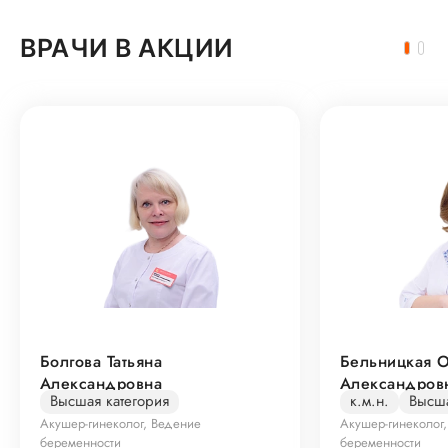
ВРАЧИ В АКЦИИ
Болгова Татьяна
Бельницкая О
Александровна
Александров
Высшая категория
к.м.н.
Высша
Акушер-гинеколог, Ведение
Акушер-гинеколог
беременности
беременности