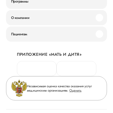
Программы
О компании
Миссия и ценности
Пациентам
Наши преимущества
Акции
История
ПРИЛОЖЕНИЕ «МАТЬ И ДИТЯ»
Личный кабинет
Новости
Персональные данные
Руководство
Горячая линия качества
Сотрудничество
Вопрос-ответ
Инвесторам
Независимая оценка качества оказания услуг
Приложение пациента
медицинским организациям.
Оценить
Журнал «Мать и дитя»
Статьи
Вакансии
Заболевания
Медицинский туризм