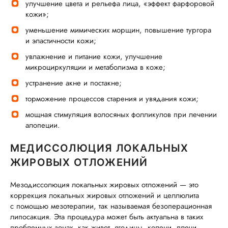
улучшение цвета и рельефа лица, «эффект фарфоровой
кожи»;
уменьшение мимических морщин, повышение тургора
и эластичности кожи;
увлажнение и питание кожи, улучшение
микроциркуляции и метаболизма в коже;
устранение акне и постакне;
торможение процессов старения и увядания кожи;
мощная стимуляция волосяных фолликулов при лечении
алопеции.
МЕДИССОЛЮЦИЯ ЛОКАЛЬНЫХ
ЖИРОВЫХ ОТЛОЖЕНИЙ
Мезодиссолюция локальных жировых отложений — это
коррекция локальных жировых отложений и целлюлита
с помощью мезотерапии, так называемая безоперационная
липосакция. Эта процедура может быть актуальна в таких
проблемных зонах, как живот, ягодицы, колени, плечи,