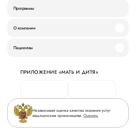
Программы
О компании
Миссия и ценности
Пациентам
Наши преимущества
Акции
История
ПРИЛОЖЕНИЕ «МАТЬ И ДИТЯ»
Личный кабинет
Новости
Персональные данные
Руководство
Горячая линия качества
Сотрудничество
Вопрос-ответ
Инвесторам
Независимая оценка качества оказания услуг
Приложение пациента
медицинским организациям.
Оценить
Журнал «Мать и дитя»
Статьи
Вакансии