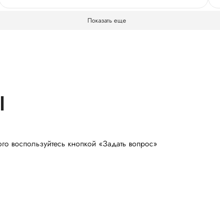
Бельницкой Ольге Александровне и Изольде за
Показать еще
ведение беременности и доброту. Спасибо
Ноздрачевой Дарье Олеговне за то, что меня
похудела А так же хочу отметить Анну-медсестру из
процедурного за профессионализм и память на
лица
Ы
ого воспользуйтесь кнопкой «Задать вопрос»