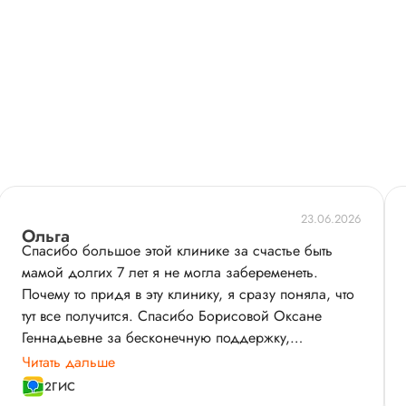
23.06.2026
Ольга
Спасибо большое этой клинике за счастье быть
мамой долгих 7 лет я не могла забеременеть.
Почему то придя в эту клинику, я сразу поняла, что
тут все получится. Спасибо Борисовой Оксане
Геннадьевне за бесконечную поддержку,
валерьянку при неудачных попытках и слезах и,
Читать дальше
конечно, за мою доченьку, которая благодаря ее
2ГИС
труду появилась на свет 25.12.25. Спасибо