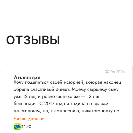
ОТЗЫВЫ
30.06.2026
Анастасия
Хочу поделиться своей историей, которая наконец
обрела счастливый финал. Моему старшему сыну
уже 12 лет, и ровно столько же — 12 лет
бесплодия. С 2017 года я ходила по врачам-
гинекологам, но, к сожалению, никакого толку не
было. Надежда почти угасла.
Читать дальше
2ГИС
И тут произошло настоящее чудо — мне