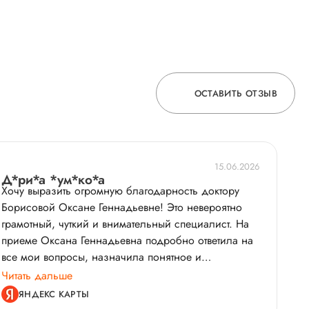
ОСТАВИТЬ ОТЗЫВ
ОСТАВЬТЕ ОТЗЫВ
15.06.2026
О ВРАЧЕ
Д*ри*а *ум*ко*а
Хочу выразить огромную благодарность доктору
Борисовой Оксане Геннадьевне! Это невероятно
грамотный, чуткий и внимательный специалист. На
ГОРЯЧАЯ ЛИНИЯ КАЧЕСТВА
приеме Оксана Геннадьевна подробно ответила на
все мои вопросы, назначила понятное и
эффективное лечение без лишних анализов.
Читать дальше
Большое спасибо за Ваш профессионализм!
ЯНДЕКС КАРТЫ