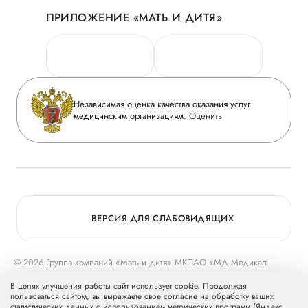
История
ПРИЛОЖЕНИЕ «МАТЬ И ДИТЯ»
Личный кабинет
Новости
Персональные данные
Руководство
Горячая линия качества
Сотрудничество
Вопрос-ответ
Инвесторам
Независимая оценка качества оказания услуг
Приложение пациента
медицинским организациям.
Оценить
Журнал «Мать и дитя»
Статьи
Вакансии
Заболевания
Медицинский туризм
Конкурс в ординатуру
Для прессы
ВЕРСИЯ ДЛЯ СЛАБОВИДЯЩИХ
© 2026 Группа компаний «Мать и дитя» МКПАО «МД Медикал
Груп»
mcclinics.ru
. Все права защищены. ООО «ХАВЕН» входит в
В целях улучшения работы сайт использует cookie. Продолжая
Группу компаний «Мать и дитя».
пользоваться сайтом, вы выражаете свое согласие на обработку ваших
статистических данных с использованием метрических программ (Яндекс