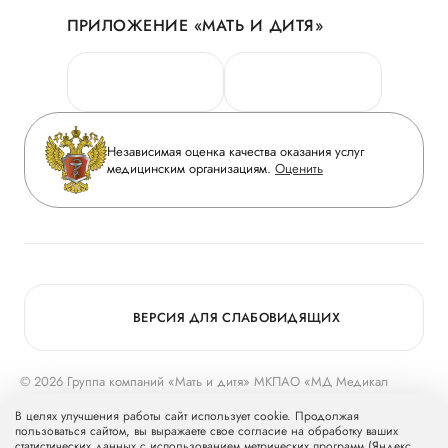
История
ПРИЛОЖЕНИЕ «МАТЬ И ДИТЯ»
Личный кабинет
Новости
Персональные данные
Руководство
Горячая линия качества
Сотрудничество
Вопрос-ответ
Инвесторам
Независимая оценка качества оказания услуг
Приложение пациента
медицинским организациям.
Оценить
Журнал «Мать и дитя»
Статьи
Вакансии
Заболевания
Медицинский туризм
Конкурс в ординатуру
Для прессы
ВЕРСИЯ ДЛЯ СЛАБОВИДЯЩИХ
© 2026 Группа компаний «Мать и дитя» МКПАО «МД Медикал
Груп»
mcclinics.ru
. Все права защищены. ООО «ХАВЕН» входит в
В целях улучшения работы сайт использует cookie. Продолжая
Группу компаний «Мать и дитя».
пользоваться сайтом, вы выражаете свое согласие на обработку ваших
статистических данных с использованием метрических программ (Яндекс