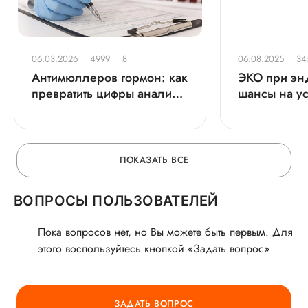
06.03.2026
4999
8
06.08.2025
34
Антимюллеров гормон: как
ЭКО при эн
превратить цифры анализа
шансы на у
в план материнства
беременнос
ПОКАЗАТЬ ВСЕ
ВОПРОСЫ ПОЛЬЗОВАТЕЛЕЙ
Пока вопросов нет, но Вы можете быть первым. Для
этого воспользуйтесь кнопкой «Задать вопрос»
ЗАДАТЬ ВОПРОС